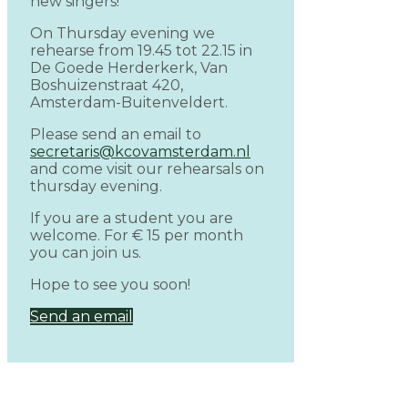
new singers!
On Thursday evening we
rehearse from 19.45 tot 22.15 in
De Goede Herderkerk, Van
Boshuizenstraat 420,
Amsterdam-Buitenveldert.
Please send an email to
secretaris@kcovamsterdam.nl
and come visit our rehearsals on
thursday evening.
If you are a student you are
welcome. For € 15 per month
you can join us.
Hope to see you soon!
Send an email