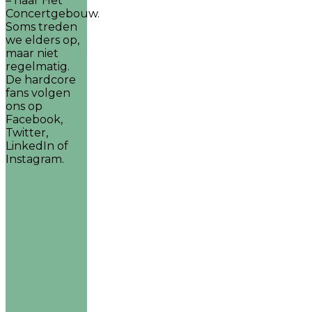
– naar Het
Concertgebouw.
Soms treden
we elders op,
maar niet
regelmatig.
De hardcore
fans volgen
ons op
Facebook,
Twitter,
LinkedIn of
Instagram.