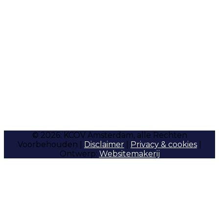
© 2026: KCOV Amsterdam, alle Rechten
Voorbehouden |
Disclaimer
|
Privacy & cookies
|
Ontwerp:
Websitemakerij