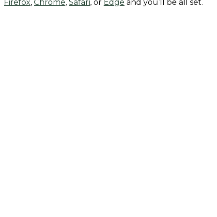
Firefox
,
Chrome
,
Safari
, or
Edge
and you’ll be all set.