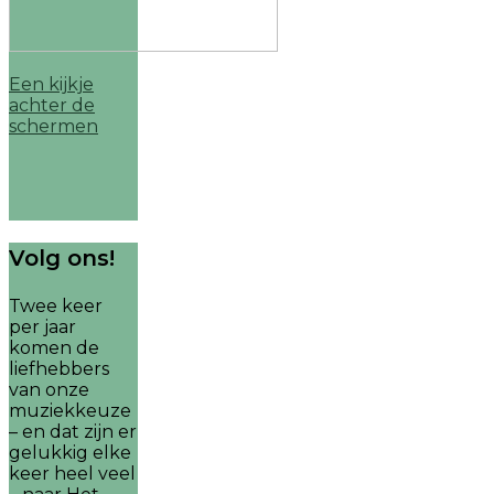
Een kijkje
achter de
schermen
Volg ons!
Twee keer
per jaar
komen de
liefhebbers
van onze
muziekkeuze
– en dat zijn er
gelukkig elke
keer heel veel