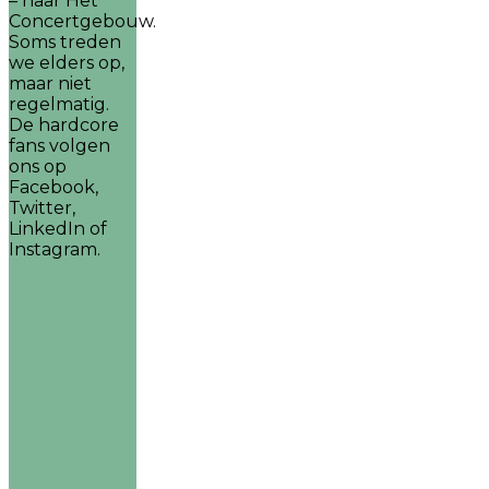
– naar Het
Concertgebouw.
Soms treden
we elders op,
maar niet
regelmatig.
De hardcore
fans volgen
ons op
Facebook,
Twitter,
LinkedIn of
Instagram.