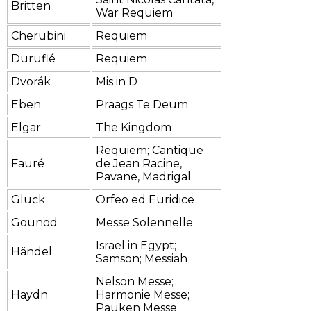
Britten
War Requiem
Cherubini
Requiem
Duruflé
Requiem
Dvorák
Mis in D
Eben
Praags Te Deum
Elgar
The Kingdom
Requiem; Cantique
Fauré
de Jean Racine,
Pavane, Madrigal
Gluck
Orfeo ed Euridice
Gounod
Messe Solennelle
Israël in Egypt;
Händel
Samson; Messiah
Nelson Messe;
Haydn
Harmonie Messe;
Pauken Messe