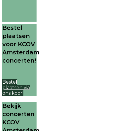
Bestel
plaatsen
voor KCOV
Amsterdam
concerten!
Bestel
plaatsen via
ons koor!
Bekijk
concerten
KCOV
Amsterdam