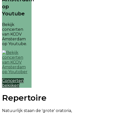
op
Youtube
Bekijk
concerten
van KCOV
Amsterdam
op Youtube.
Concerten
bekijken
Repertoire
Natuurlijk staan de 'grote' oratoria,