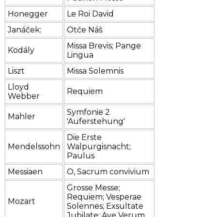
Honegger
Le Roi David
Janáček:
Otče Náš
Missa Brevis; Pange
Kodály
Lingua
Liszt
Missa Solemnis
Lloyd
Requiem
Webber
Symfonie 2
Mahler
'Auferstehung'
Die Erste
Mendelssohn
Walpurgisnacht;
Paulus
Messiaen
O, Sacrum convivium
Grosse Messe;
Requiem; Vesperae
Mozart
Solennes; Exsultate
Jubilate; Ave Verum