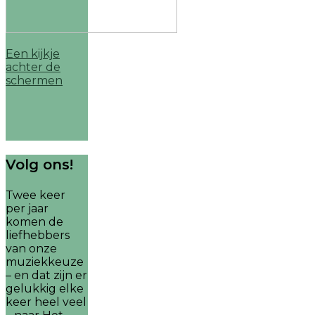
Een kijkje
achter de
schermen
Volg ons!
Twee keer
per jaar
komen de
liefhebbers
van onze
muziekkeuze
– en dat zijn er
gelukkig elke
keer heel veel