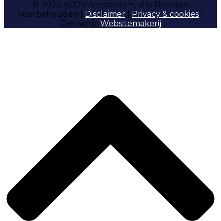
© 2026: KCOV Amsterdam, alle Rechten
Voorbehouden |
Disclaimer
|
Privacy & cookies
|
Ontwerp:
Websitemakerij