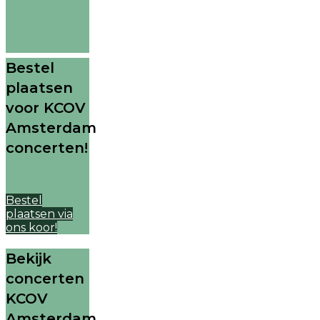
Bestel
plaatsen
voor KCOV
Amsterdam
concerten!
Bestel
plaatsen via
ons koor!
Bekijk
concerten
KCOV
Amsterdam