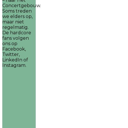
– naar Het
Concertgebouw.
Soms treden
we elders op,
maar niet
regelmatig.
De hardcore
fans volgen
ons op
Facebook,
Twitter,
LinkedIn of
Instagram.