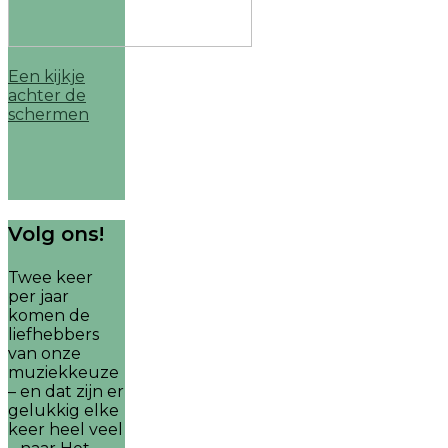
Een kijkje
achter de
schermen
Volg ons!
Twee keer
per jaar
komen de
liefhebbers
van onze
muziekkeuze
– en dat zijn er
gelukkig elke
keer heel veel