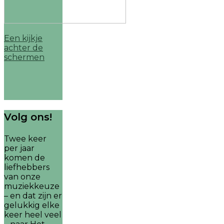
Een kijkje
achter de
schermen
Volg ons!
Twee keer
per jaar
komen de
liefhebbers
van onze
muziekkeuze
– en dat zijn er
gelukkig elke
keer heel veel