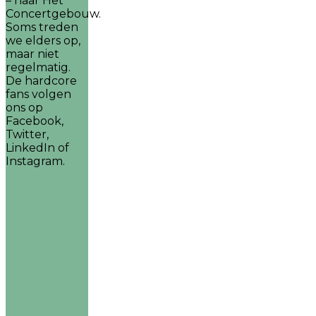
– naar Het
Concertgebouw.
Soms treden
we elders op,
maar niet
regelmatig.
De hardcore
fans volgen
ons op
Facebook,
Twitter,
LinkedIn of
Instagram.